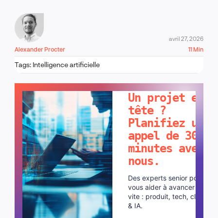
avril 27, 2026
Alexander Procter
11 Min
Tags:
Intelligence artificielle
PARLONS-EN !
Un projet en
tête ?
Planifiez un
appel de 30
minutes avec
nous.
Des experts senior pour
vous aider à avancer plus
vite : produit, tech, cloud
& IA.