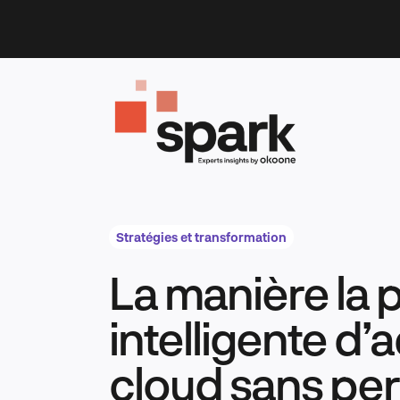
Skip
to
content
Stratégies et transformation
La manière la 
intelligente d’
cloud sans pe