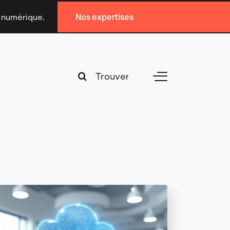
n numérique.
Nos expertises
Search
Toggle
for:
Navigation