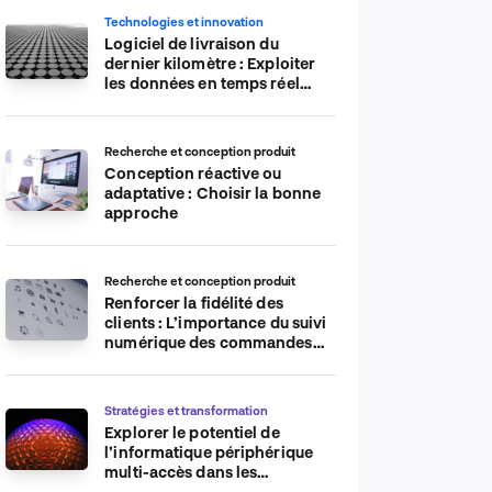
Technologies et innovation
Logiciel de livraison du
dernier kilomètre : Exploiter
les données en temps réel
pour plus d’efficacité
Recherche et conception produit
Conception réactive ou
adaptative : Choisir la bonne
approche
Recherche et conception produit
Renforcer la fidélité des
clients : L’importance du suivi
numérique des commandes
sur les plateformes de
commerce électronique
Stratégies et transformation
Explorer le potentiel de
l’informatique périphérique
multi-accès dans les
applications IdO