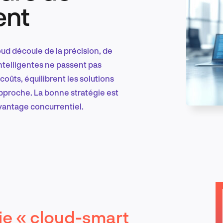
ent
Marketing et croissance digitale
oud découle de la précision, de
 intelligentes ne passent pas
coûts, équilibrent les solutions
Recherche et conception produit
approche. La bonne stratégie est
 avantage concurrentiel.
Tendances sectorielles
EN
ie « cloud-smart