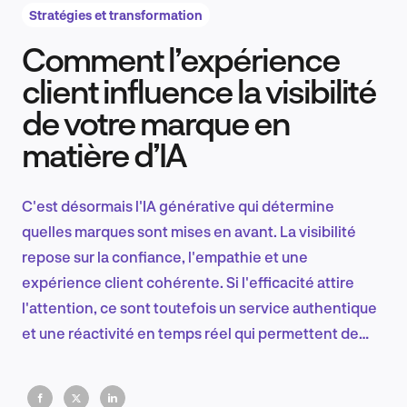
Stratégies et transformation
Comment l’expérience
Recherche et conception produit
client influence la visibilité
de votre marque en
matière d’IA
Tendances sectorielles
C'est désormais l'IA générative qui détermine
quelles marques sont mises en avant. La visibilité
EN
repose sur la confiance, l'empathie et une
expérience client cohérente. Si l'efficacité attire
l'attention, ce sont toutefois un service authentique
et une réactivité en temps réel qui permettent de
FR
gagner en notoriété sur un marché régi par l'IA.