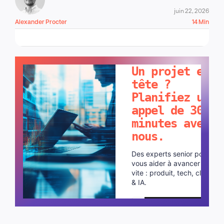
juin 22, 2026
Alexander Procter
14 Min
PARLONS-EN !
Un projet en
tête ?
Planifiez un
appel de 30
minutes avec
nous.
Des experts senior pour
vous aider à avancer plus
vite : produit, tech, cloud
& IA.
Planifier un appel