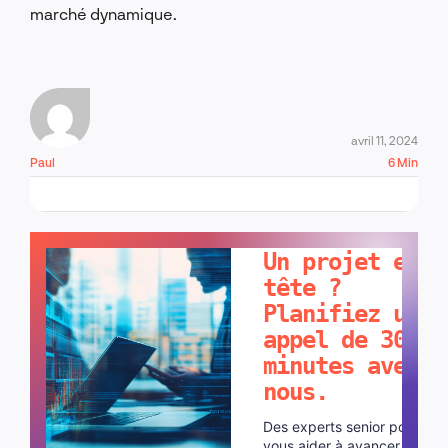
marché dynamique.
avril 11, 2024
Paul
6 Min
PARLONS-EN !
Un projet en
tête ?
Planifiez un
appel de 30
minutes avec
nous.
Des experts senior pour
vous aider à avancer plus