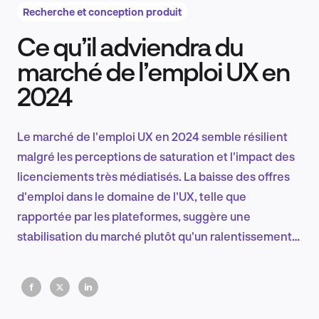
Recherche et conception produit
Ce qu’il adviendra du
Recherche et conception produit
marché de l’emploi UX en
2024
Tendances sectorielles
Le marché de l'emploi UX en 2024 semble résilient
malgré les perceptions de saturation et l'impact des
licenciements très médiatisés. La baisse des offres
EN
d'emploi dans le domaine de l'UX, telle que
rapportée par les plateformes, suggère une
stabilisation du marché plutôt qu'un ralentissement.
Malgré les défis, la demande de professionnels de
FR
l'UX demeure.