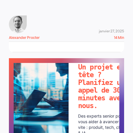
janvier 27, 2025
Alexander Procter
14 Min
PARLONS-EN !
Un projet en
tête ?
Planifiez un
appel de 30
minutes avec
nous.
Des experts senior pour
vous aider à avancer plus
vite : produit, tech, cloud
& IA.