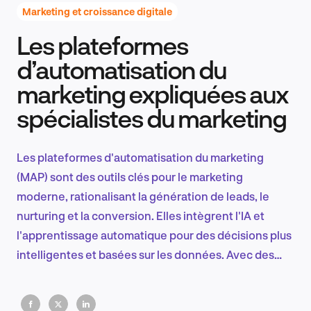
Marketing et croissance digitale
Les plateformes
Recherche et conception produit
d’automatisation du
marketing expliquées aux
spécialistes du marketing
Tendances sectorielles
Les plateformes d'automatisation du marketing
(MAP) sont des outils clés pour le marketing
EN
moderne, rationalisant la génération de leads, le
nurturing et la conversion. Elles intègrent l'IA et
l'apprentissage automatique pour des décisions plus
intelligentes et basées sur les données. Avec des
FR
intégrations mobiles, ABM et CRM, les MAP
permettent un marketing personnalisé et évolutif qui