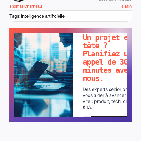
Thomas Charneau
11 Min
Tags:
Intelligence artificielle
PARLONS-EN !
Un projet en
tête ?
Planifiez un
appel de 30
minutes avec
nous.
Des experts senior pour
vous aider à avancer plus
vite : produit, tech, cloud
& IA.
Planifier un appel