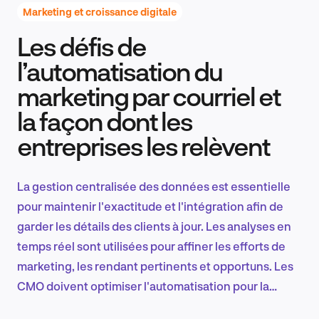
Marketing et croissance digitale
Les défis de
Recherche et conception produit
l’automatisation du
marketing par courriel et
la façon dont les
Tendances sectorielles
entreprises les relèvent
La gestion centralisée des données est essentielle
EN
pour maintenir l'exactitude et l'intégration afin de
garder les détails des clients à jour. Les analyses en
temps réel sont utilisées pour affiner les efforts de
marketing, les rendant pertinents et opportuns. Les
FR
CMO doivent optimiser l'automatisation pour la
personnalisation, en équilibrant la complexité et