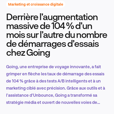
Marketing et croissance digitale
Derrière l’augmentation
Recherche et conception produit
massive de 104 % d’un
mois sur l’autre du nombre
de démarrages d’essais
Tendances sectorielles
chez Going
Going, une entreprise de voyage innovante, a fait
EN
grimper en flèche les taux de démarrage des essais
de 104 % grâce à des tests A/B intelligents et à un
marketing ciblé avec précision. Grâce aux outils et à
l'assistance d'Unbounce, Going a transformé sa
FR
stratégie média et ouvert de nouvelles voies de
croissance, établissant de nouvelles références en