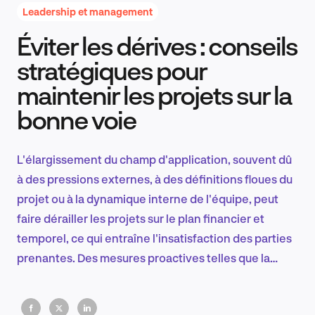
Leadership et management
Éviter les dérives : conseils
Recherche et conception produit
stratégiques pour
maintenir les projets sur la
bonne voie
Tendances sectorielles
L'élargissement du champ d'application, souvent dû
à des pressions externes, à des définitions floues du
EN
projet ou à la dynamique interne de l'équipe, peut
faire dérailler les projets sur le plan financier et
temporel, ce qui entraîne l'insatisfaction des parties
prenantes. Des mesures proactives telles que la
FR
documentation, les contrôles et la supervision sont
essentielles pour maintenir les projets sur la bonne