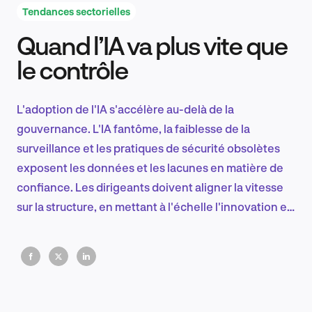
Tendances sectorielles
Quand l’IA va plus vite que
Recherche et conception produit
le contrôle
L'adoption de l'IA s'accélère au-delà de la
Tendances sectorielles
gouvernance. L'IA fantôme, la faiblesse de la
surveillance et les pratiques de sécurité obsolètes
exposent les données et les lacunes en matière de
confiance. Les dirigeants doivent aligner la vitesse
EN
sur la structure, en mettant à l'échelle l'innovation et
la gouvernance ensemble pour garantir une
croissance durable et intelligente.
FR