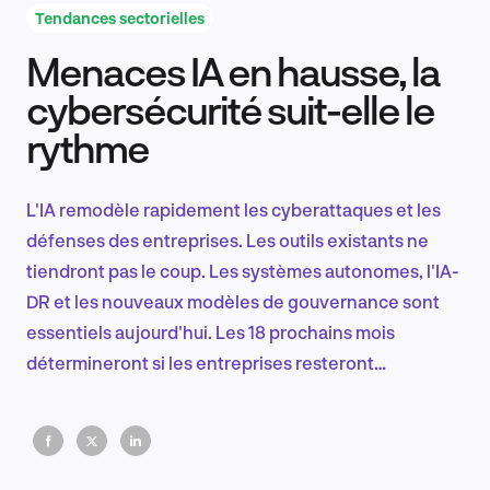
Tendances sectorielles
Menaces IA en hausse, la
Recherche et conception produit
cybersécurité suit-elle le
rythme
Tendances sectorielles
L'IA remodèle rapidement les cyberattaques et les
défenses des entreprises. Les outils existants ne
tiendront pas le coup. Les systèmes autonomes, l'IA-
EN
DR et les nouveaux modèles de gouvernance sont
essentiels aujourd'hui. Les 18 prochains mois
détermineront si les entreprises resteront
protégées ou si elles prendront du retard.
FR