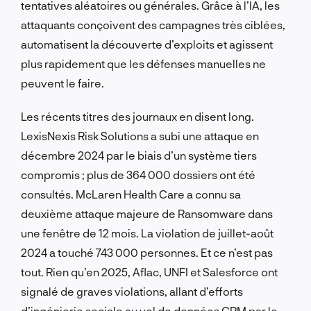
tentatives aléatoires ou générales. Grâce à l’IA, les
attaquants conçoivent des campagnes très ciblées,
automatisent la découverte d’exploits et agissent
plus rapidement que les défenses manuelles ne
peuvent le faire.
Les récents titres des journaux en disent long.
LexisNexis Risk Solutions a subi une attaque en
décembre 2024 par le biais d’un système tiers
compromis ; plus de 364 000 dossiers ont été
consultés. McLaren Health Care a connu sa
deuxième attaque majeure de Ransomware dans
une fenêtre de 12 mois. La violation de juillet-août
2024 a touché 743 000 personnes. Et ce n’est pas
tout. Rien qu’en 2025, Aflac, UNFI et Salesforce ont
signalé de graves violations, allant d’efforts
d’ingénierie sociale au vol de données CRM par le