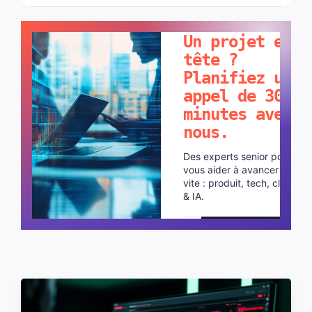
PARLONS-EN !
Un projet en
tête ?
Planifiez un
appel de 30
minutes avec
nous.
Des experts senior pour
vous aider à avancer plus
vite : produit, tech, cloud
& IA.
Planifier un appel