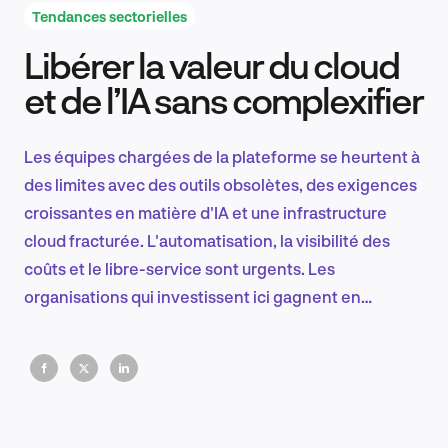
Tendances sectorielles
Libérer la valeur du cloud
Recherche et conception produit
et de l’IA sans complexifier
Les équipes chargées de la plateforme se heurtent à
Tendances sectorielles
des limites avec des outils obsolètes, des exigences
croissantes en matière d'IA et une infrastructure
cloud fracturée. L'automatisation, la visibilité des
coûts et le libre-service sont urgents. Les
EN
organisations qui investissent ici gagnent en
rapidité, en contrôle et en avantage concurrentiel à
long terme.
FR