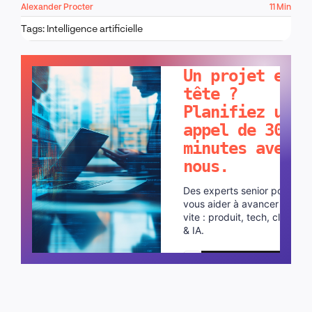
Alexander Procter
11 Min
Tags:
Intelligence artificielle
PARLONS-EN !
Un projet en
tête ?
Planifiez un
appel de 30
minutes avec
nous.
Des experts senior pour
vous aider à avancer plus
vite : produit, tech, cloud
& IA.
Planifier un appel