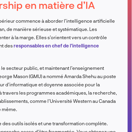
rship en matière d’IA
FR
érieur commence à aborder l’intelligence artificielle
an, de manière sérieuse et systématique. Les
nter à la marge. Elles s’orientent vers un contrôle
ant des
responsables en chef de l’intelligence
 le secteur public, et maintenant l’enseignement
té George Mason (GMU) a nommé Amarda Shehu au poste
ur d’informatique et doyenne associée pour la
IA à travers les programmes académiques, la recherche,
s établissements, comme l’Université Western au Canada
de même.
e des outils isolés et une transformation complète.
l’approche cesse d’être fragmentée. Vous obtenez une