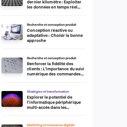
dernier kilomètre : Exploiter
les données en temps réel
pour plus d’efficacité
Recherche et conception produit
Conception réactive ou
adaptative : Choisir la bonne
approche
Recherche et conception produit
Renforcer la fidélité des
clients : L’importance du suivi
numérique des commandes
sur les plateformes de
commerce électronique
Stratégies et transformation
Explorer le potentiel de
l’informatique périphérique
multi-accès dans les
applications IdO
Marketing et croissance digitale