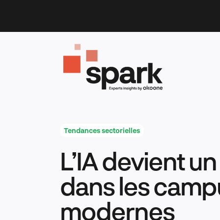
Skip
to
content
Tendances sectorielles
L’IA devient un 
dans les camp
modernes