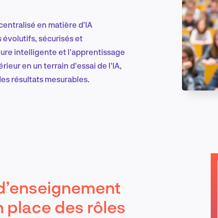
centralisé en matière d'IA
Marketing et croissance digitale
évolutifs, sécurisés et
ture intelligente et l'apprentissage
eur en un terrain d'essai de l'IA,
des résultats mesurables.
Recherche et conception produit
Tendances sectorielles
 d’enseignement
EN
 place des rôles