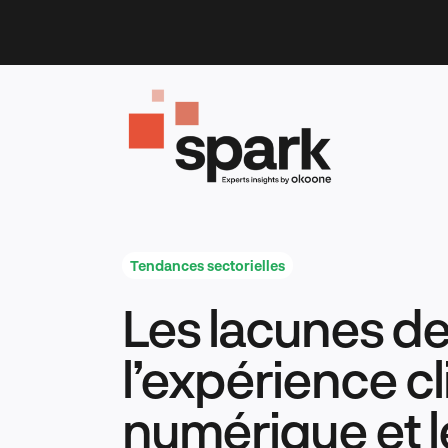
Skip
to
content
Tendances sectorielles
Les lacunes d
l’expérience cl
numérique et l