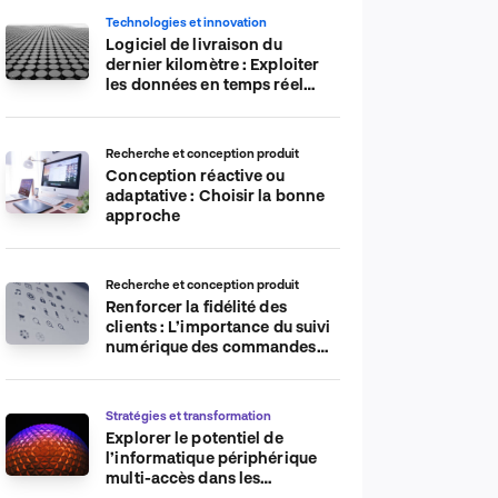
Technologies et innovation
Logiciel de livraison du
dernier kilomètre : Exploiter
les données en temps réel
pour plus d’efficacité
Recherche et conception produit
Conception réactive ou
adaptative : Choisir la bonne
approche
Recherche et conception produit
Renforcer la fidélité des
clients : L’importance du suivi
numérique des commandes
sur les plateformes de
commerce électronique
Stratégies et transformation
Explorer le potentiel de
l’informatique périphérique
multi-accès dans les
applications IdO