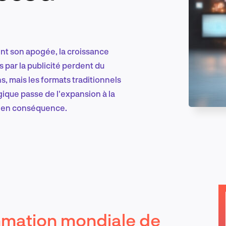
Marketing et croissance digitale
int son apogée, la croissance
 par la publicité perdent du
ns, mais les formats traditionnels
Recherche et conception produit
gique passe de l'expansion à la
ez en conséquence.
Tendances sectorielles
EN
mmation mondiale de