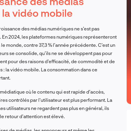
issance des médias
 la vidéo mobile
roissance des médias numériques ne s’est pas
e. En 2024, les plateformes numériques représenteront
ns le monde, contre 37,3 % l’année précédente. C’est un
eurs se consolide, qu’ils ne se développent pas pour
ptent pour des raisons d’efficacité, de commodité et de
es : la vidéo mobile. La consommation dans ce
tant.
édiatique où le contenu qui est rapide d’accès,
es contrôlés par l’utilisateur est plus performant. La
es utilisateurs ne regardent pas plus en général, ils
le retour d’attention est élevé.
rises de médias, les annonceurs et même les