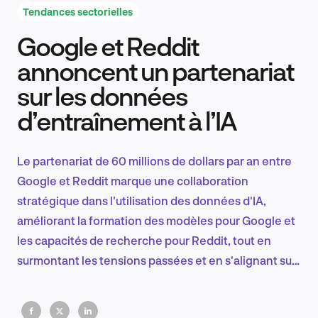
Tendances sectorielles
Google et Reddit
Recherche et conception produit
annoncent un partenariat
sur les données
d’entraînement à l’IA
Tendances sectorielles
Le partenariat de 60 millions de dollars par an entre
Google et Reddit marque une collaboration
EN
stratégique dans l'utilisation des données d'IA,
améliorant la formation des modèles pour Google et
les capacités de recherche pour Reddit, tout en
surmontant les tensions passées et en s'alignant sur
FR
les ambitions de Reddit en matière de revenus et
d'introduction en bourse.