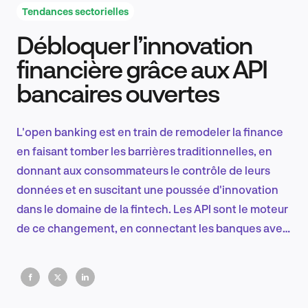
Tendances sectorielles
Débloquer l’innovation
Recherche et conception produit
financière grâce aux API
bancaires ouvertes
Tendances sectorielles
L'open banking est en train de remodeler la finance
en faisant tomber les barrières traditionnelles, en
donnant aux consommateurs le contrôle de leurs
EN
données et en suscitant une poussée d'innovation
dans le domaine de la fintech. Les API sont le moteur
de ce changement, en connectant les banques avec
des startups à la pointe de la technologie pour créer
FR
des expériences plus intelligentes et plus
personnalisées pour tout le monde.