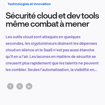
Technologies et innovation
Sécurité cloud et dev tools
Recherche et conception produit
même combat à mener
Les outils cloud sont attaqués en quelques
Tendances sectorielles
secondes, les cryptomineurs drainent les dépenses
cloud en silence et le SaaS n'est pas aussi étanche
qu'il en a l'air. Les lacunes en matière de sécurité se
creusent plus rapidement que les talents ne peuvent
EN
les combler. Seules l'automatisation, la visibilité en
temps réel et les opérations proactives peuvent
suivre.
FR