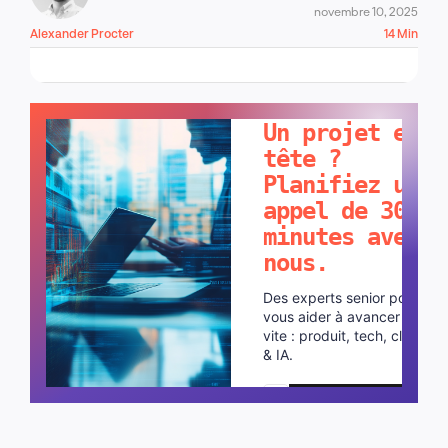
novembre 10, 2025
Alexander Procter
14 Min
PARLONS-EN !
Un projet en
tête ?
Planifiez un
appel de 30
minutes avec
nous.
Des experts senior pour
vous aider à avancer plus
vite : produit, tech, cloud
& IA.
Planifier un appel