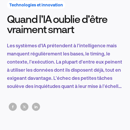
Technologies et innovation
Quand l’IA oublie d’être
Recherche et conception produit
vraiment smart
Les systèmes d'IA prétendent à l'intelligence mais
Tendances sectorielles
manquent régulièrement les bases, le timing, le
contexte, l'exécution. La plupart d'entre eux peinent
à utiliser les données dont ils disposent déjà, tout en
exigeant davantage. L'échec des petites tâches
EN
soulève des inquiétudes quant à leur mise à l'échelle
en vue d'un impact sérieux sur l'entreprise.
FR