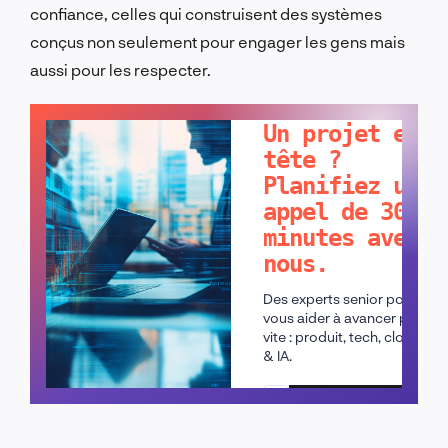
confiance, celles qui construisent des systèmes
conçus non seulement pour engager les gens mais
aussi pour les respecter.
PARLONS-EN !
Un projet en
tête ?
Planifiez un
appel de 30
minutes avec
nous.
Des experts senior pour
vous aider à avancer plus
vite : produit, tech, cloud
& IA.
Planifier un appel