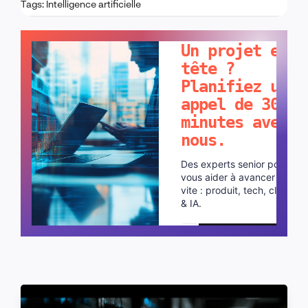
Tags:
Intelligence artificielle
PARLONS-EN !
Un projet en
tête ?
Planifiez un
appel de 30
minutes avec
nous.
Des experts senior pour
vous aider à avancer plus
vite : produit, tech, cloud
& IA.
Planifier un appel