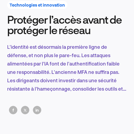
Technologies et innovation
Protéger l’accès avant de
Recherche et conception produit
protéger le réseau
L'identité est désormais la première ligne de
Tendances sectorielles
défense, et non plus le pare-feu. Les attaques
alimentées par l'IA font de l'authentification faible
une responsabilité. L'ancienne MFA ne suffira pas.
Les dirigeants doivent investir dans une sécurité
EN
résistante à l'hameçonnage, consolider les outils et
traiter l'identité comme une infrastructure de base,
et non comme une fonctionnalité.
FR