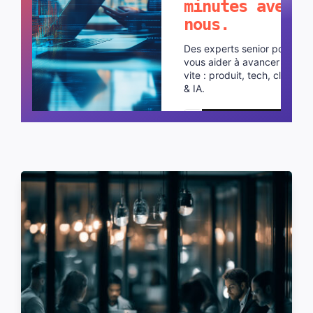
minutes avec
nous.
Des experts senior pour
vous aider à avancer plus
vite : produit, tech, cloud
& IA.
Planifier un appel