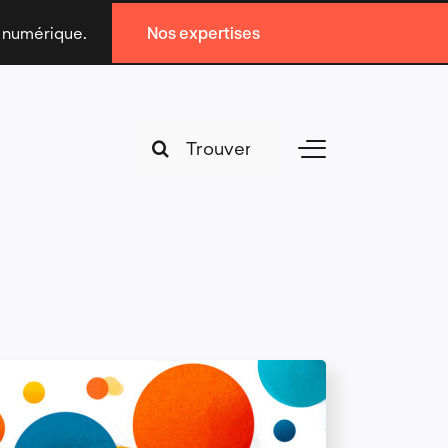
n numérique.
Nos expertises
Search
Toggle
for:
Navigation