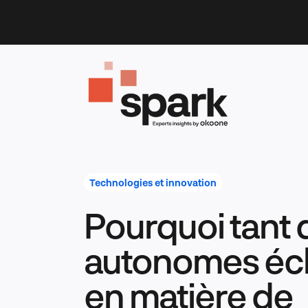
Skip
to
content
Technologies et innovation
Pourquoi tant 
autonomes éch
en matière de