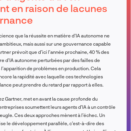
nt en raison de lacunes
FR
ernance
cience que la réussite en matière d’IA autonome ne
ambitieux, mais aussi sur une gouvernance capable
rtner prévoit que d’ici l’année prochaine, 40 % des
ière d’IA autonome perturbées par des failles de
’apparition de problèmes en production. Cela
core la rapidité avec laquelle ces technologies
illance peut prendre du retard par rapport à elles.
hez Gartner, met en avant la cause profonde du
ntreprises soumettent leurs agents d’IA à un contrôle
veugle. Ces deux approches mènent à l’échec. Un
orise le développement parallèle, c’est-à-dire des