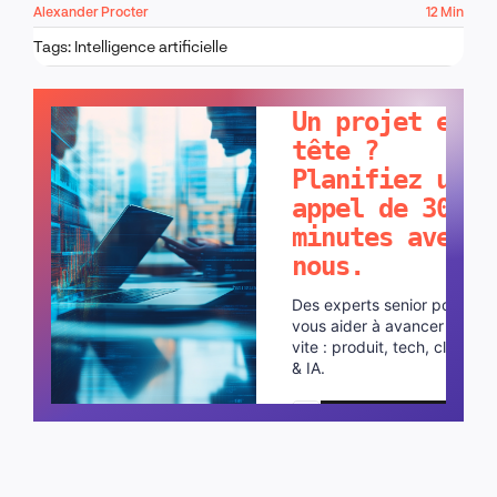
Alexander Procter
12 Min
Tags:
Intelligence artificielle
PARLONS-EN !
Un projet en
tête ?
Planifiez un
appel de 30
minutes avec
nous.
Des experts senior pour
vous aider à avancer plus
vite : produit, tech, cloud
& IA.
Planifier un appel