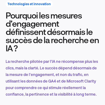
Technologies et innovation
Pourquoi les mesures
Recherche et conception produit
d’engagement
définissent désormais le
succès de la recherche en
Tendances sectorielles
IA ?
La recherche pilotée par l'IA ne récompense plus les
EN
clics, mais la clarté. Le succès dépend désormais de
la mesure de l'engagement, et non du trafic, en
utilisant les données de GA4 et de Microsoft Clarity
pour comprendre ce qui stimule réellement la
FR
confiance, la pertinence et la visibilité à long terme.