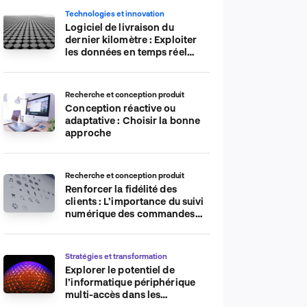
Technologies et innovation
Logiciel de livraison du
dernier kilomètre : Exploiter
les données en temps réel
pour plus d’efficacité
Recherche et conception produit
Conception réactive ou
adaptative : Choisir la bonne
approche
Recherche et conception produit
Renforcer la fidélité des
clients : L’importance du suivi
numérique des commandes
sur les plateformes de
commerce électronique
Stratégies et transformation
Explorer le potentiel de
l’informatique périphérique
multi-accès dans les
applications IdO