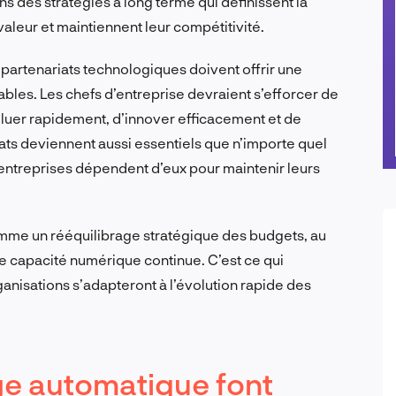
ns des stratégies à long terme qui définissent la
valeur et maintiennent leur compétitivité.
es partenariats technologiques doivent offrir une
iables. Les chefs d’entreprise devraient s’efforcer de
oluer rapidement, d’innover efficacement et de
iats deviennent aussi essentiels que n’importe quel
s entreprises dépendent d’eux pour maintenir leurs
omme un rééquilibrage stratégique des budgets, au
une capacité numérique continue. C’est ce qui
ganisations s’adapteront à l’évolution rapide des
age automatique font