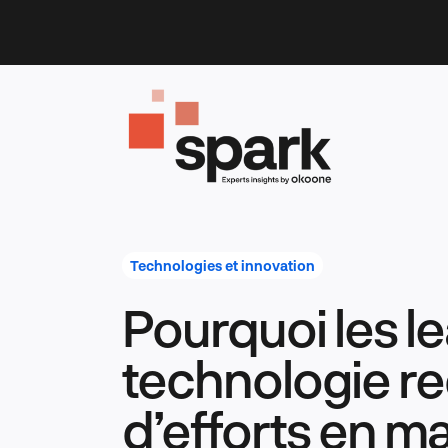
Skip
to
content
Technologies et innovation
Pourquoi les le
technologie r
d’efforts en ma