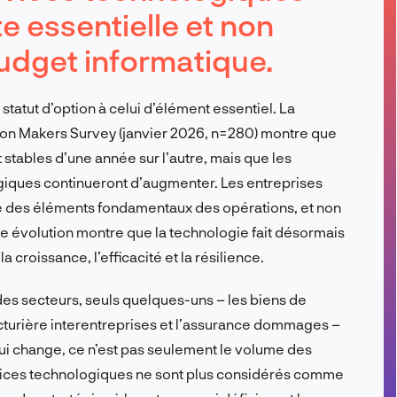
 essentielle et non
FR
udget informatique.
tatut d’option à celui d’élément essentiel. La
on Makers Survey (janvier 2026, n=280) montre que
stables d’une année sur l’autre, mais que les
giques continueront d’augmenter. Les entreprises
 des éléments fondamentaux des opérations, et non
e évolution montre que la technologie fait désormais
a croissance, l’efficacité et la résilience.
des secteurs, seuls quelques-uns – les biens de
turière interentreprises et l’assurance dommages –
qui change, ce n’est pas seulement le volume des
ervices technologiques ne sont plus considérés comme