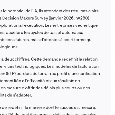
le potentiel de l’IA, ils attendent des résultats clairs
s Decision Makers Survey (janvier 2026, n=280)
xploration à l’exécution. Les entreprises veulent que
rs, accélère les cycles de test et automatise
’ambitions futures, mais d’attentes à court terme qui
ologiques.
 à deux chiffres. Cette demande redéfinit la relation
 services technologiques. Les modèles de facturation
in (ETP) perdent du terrain au profit d’une tarification
tement liée à l’efficacité et aux résultats de
s en mesure d’offrir des délais plus courts ou des
nts de s’adapter.
de redéfinir la manière dont le succès est mesuré.
 de l’IA doivent être précis : délais de livraison plus