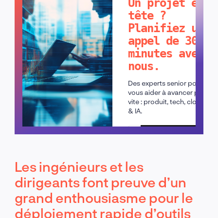
Un projet en
tête ?
Planifiez un
appel de 30
minutes avec
nous.
Des experts senior pour
vous aider à avancer plus
vite : produit, tech, cloud
& IA.
Planifier un appel
Les ingénieurs et les
dirigeants font preuve d’un
grand enthousiasme pour le
déploiement rapide d’outils