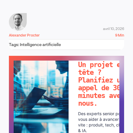
avril 10, 2026
Alexander Procter
9 Min
Tags:
Intelligence artificielle
PARLONS-EN !
Un projet en
tête ?
Planifiez un
appel de 30
minutes avec
nous.
Des experts senior pour
vous aider à avancer plus
vite : produit, tech, cloud
& IA.