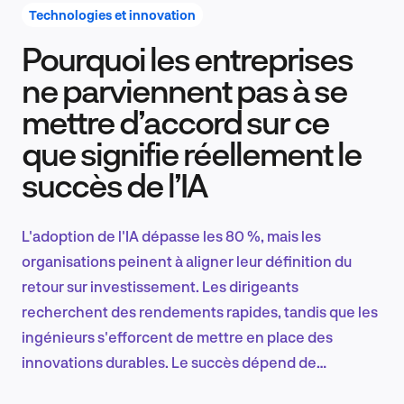
Technologies et innovation
Pourquoi les entreprises
Recherche et conception produit
ne parviennent pas à se
mettre d’accord sur ce
que signifie réellement le
Tendances sectorielles
succès de l’IA
L'adoption de l'IA dépasse les 80 %, mais les
EN
organisations peinent à aligner leur définition du
retour sur investissement. Les dirigeants
recherchent des rendements rapides, tandis que les
ingénieurs s'efforcent de mettre en place des
FR
innovations durables. Le succès dépend de
l'équilibre entre la discipline financière et le progrès