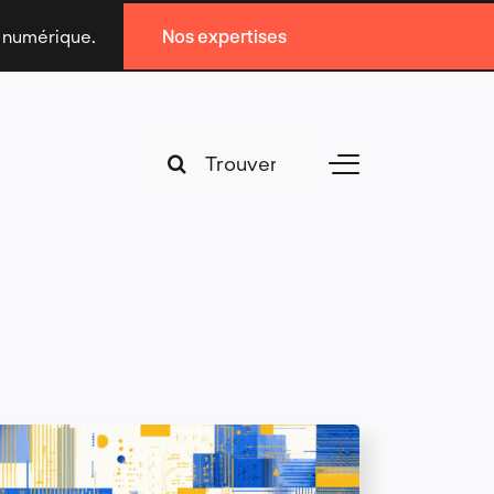
n numérique.
Nos expertises
Search
Toggle
for:
Navigation