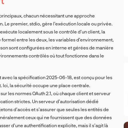
t
principaux, chacun nécessitant une approche
on. Le premier, stdio, gère l’exécution locale ou privée.
xécute localement sous le contrôle d’un client, la
ge formel entre les deux, les variables d’environnement,
aison sont configurées en interne et gérées de manière
vironnements contrôlés où tout fonctionne dans le
avec la spécification 2025-06-18, est conçu pour les
. Ici, la sécurité occupe une place centrale.
t sur les normes OAuth 2.1, où chaque client et serveur
tion strictes. Un serveur d’autorisation dédié
 jetons d’accès et s’assurer que seules les entités de
généralement ceux qui ne fournissent que des données
er d’une authentification explicite, mais il s’agit là