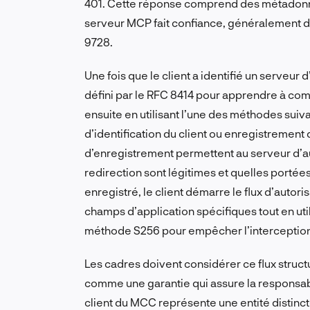
401. Cette réponse comprend des métadonnée
serveur MCP fait confiance, généralement d
9728.
Une fois que le client a identifié un serveur 
défini par le RFC 8414 pour apprendre à comm
ensuite en utilisant l’une des méthodes su
d’identification du client ou enregistrement
d’enregistrement permettent au serveur d’aut
redirection sont légitimes et quelles portée
enregistré, le client démarre le flux d’auto
champs d’application spécifiques tout en uti
méthode S256 pour empêcher l’interception o
Les cadres doivent considérer ce flux stru
comme une garantie qui assure la responsab
client du MCC représente une entité distincte 