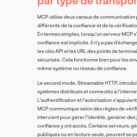
par type de transpor
MCP utilise deux canaux de communication 
différente de la confiance et de la vérificati
En termes simples, lorsqu’un serveur MCP s’e
confiance est implicite. Il n’y a pas d’échan
les clés API et les URL des points de termin
sécurisée. Cela fonctionne bien pour les en
même système ou réseau de confiance.
Le second mode, Streamable HTTP, introduit 
systèmes distribués et connectés à l’internet
L’authentification et l’autorisation s’appuien
MCP communique selon des règles de vérifica
intervient pour gérer l’identité, générer des
confiance y ont accès. Certains serveurs, 
publiques ou en lecture seule, peuvent se pass