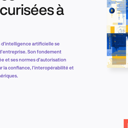
curisées à
Marketing et croissance digitale
'intelligence artificielle se
Recherche et conception produit
 d'entreprise. Son fondement
tée et ses normes d'autorisation
 la confiance, l'interopérabilité et
ériques.
Tendances sectorielles
EN