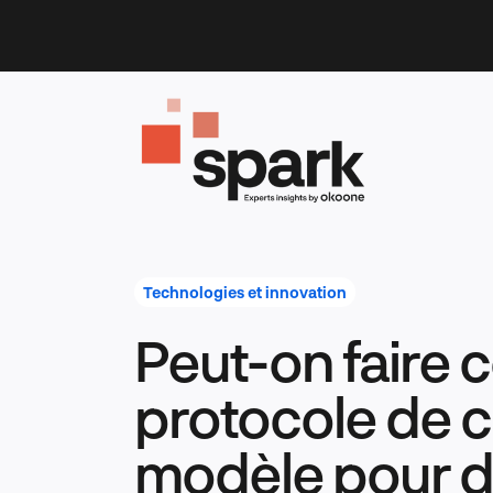
Skip
to
content
Technologies et innovation
Peut-on faire 
protocole de 
modèle pour 