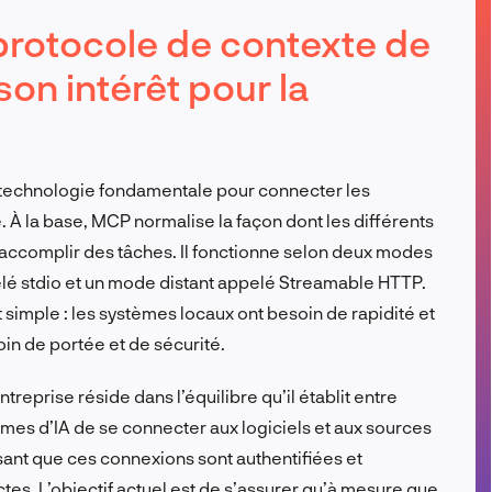
FR
rotocole de contexte de
on intérêt pour la
technologie fondamentale pour connecter les
À la base, MCP normalise la façon dont les différents
accomplir des tâches. Il fonctionne selon deux modes
elé stdio et un mode distant appelé Streamable HTTP.
 simple : les systèmes locaux ont besoin de rapidité et
oin de portée et de sécurité.
reprise réside dans l’équilibre qu’il établit entre
tèmes d’IA de se connecter aux logiciels et aux sources
sant que ces connexions sont authentifiées et
es. L’objectif actuel est de s’assurer qu’à mesure que