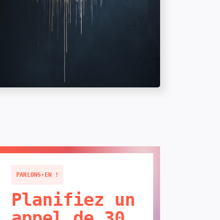
PARLONS-EN !
Planifiez un
appel de 30