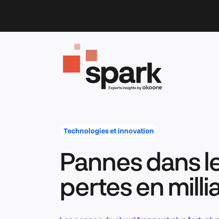
Skip
to
content
Technologies et innovation
Pannes dans le
pertes en milli