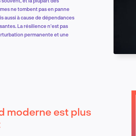
 souvent, et la plupart des
stèmes ne tombent pas en panne
is aussi à cause de dépendances
Marketing et croissance digitale
santes. La résilience n'est pas
perturbation permanente et une
Recherche et conception produit
Tendances sectorielles
ud moderne est plus
EN
t