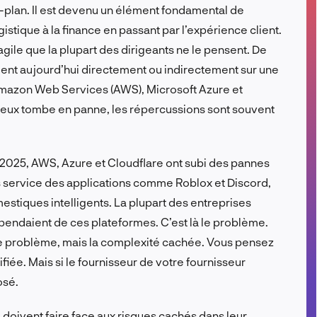
-plan. Il est devenu un élément fondamental de
FR
gistique à la finance en passant par l’expérience client.
fragile que la plupart des dirigeants ne le pensent. De
nt aujourd’hui directement ou indirectement sur une
Amazon Web Services (AWS), Microsoft Azure et
e eux tombe en panne, les répercussions sont souvent
n 2025, AWS, Azure et Cloudflare ont subi des pannes
rs service des applications comme Roblox et Discord,
stiques intelligents. La plupart des entreprises
endaient de ces plateformes. C’est là le problème.
e problème, mais la complexité cachée. Vous pensez
fiée. Mais si le fournisseur de votre fournisseur
osé.
é doivent faire face aux risques cachés dans leur