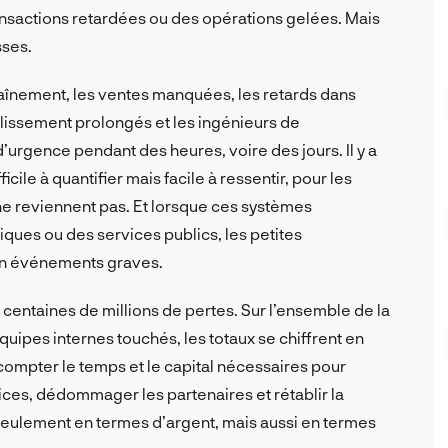
sactions retardées ou des opérations gelées. Mais
sses.
traînement, les ventes manquées, les retards dans
tablissement prolongés et les ingénieurs de
d’urgence pendant des heures, voire des jours. Il y a
icile à quantifier mais facile à ressentir, pour les
 ne reviennent pas. Et lorsque ces systèmes
iques ou des services publics, les petites
en événements graves.
entaines de millions de pertes. Sur l’ensemble de la
quipes internes touchés, les totaux se chiffrent en
 compter le temps et le capital nécessaires pour
vices, dédommager les partenaires et rétablir la
seulement en termes d’argent, mais aussi en termes