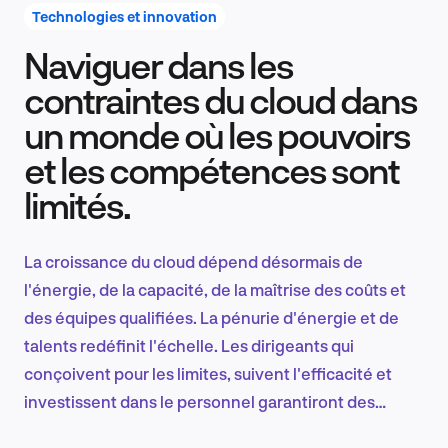
Technologies et innovation
Naviguer dans les
Recherche et conception produit
contraintes du cloud dans
un monde où les pouvoirs
et les compétences sont
Tendances sectorielles
limités.
La croissance du cloud dépend désormais de
EN
l'énergie, de la capacité, de la maîtrise des coûts et
des équipes qualifiées. La pénurie d'énergie et de
talents redéfinit l'échelle. Les dirigeants qui
conçoivent pour les limites, suivent l'efficacité et
FR
investissent dans le personnel garantiront des
performances durables et une force concurrentielle