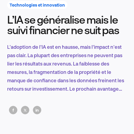
Technologies et innovation
L’IA se généralise mais le
Recherche et conception produit
suivi financier ne suit pas
L'adoption de l'IA est en hausse, mais l'impact n'est
Tendances sectorielles
pas clair. La plupart des entreprises ne peuvent pas
lier les résultats aux revenus. La faiblesse des
mesures, la fragmentation de la propriété et le
manque de confiance dans les données freinent les
EN
retours sur investissement. Le prochain avantage
concurrentiel n'est pas d'avoir plus de modèles, mais
de traiter l'IA comme un produit commercial avec une
FR
propriété, une gouvernance et un retour sur
investissement.