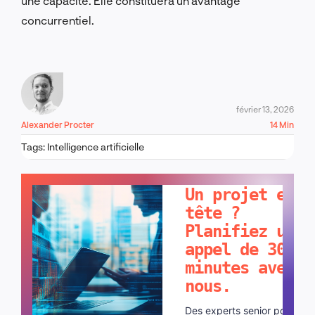
une capacité. Elle constituera un avantage
concurrentiel.
février 13, 2026
Alexander Procter
14 Min
Tags:
Intelligence artificielle
PARLONS-EN !
Un projet en
tête ?
Planifiez un
appel de 30
minutes avec
nous.
Des experts senior pour