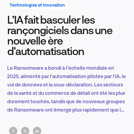
Technologies et innovation
L’IA fait basculer les
Recherche et conception produit
rançongiciels dans une
nouvelle ère
d’automatisation
Tendances sectorielles
Le Ransomware a bondi à l'échelle mondiale en
2025, alimenté par l'automatisation pilotée par l'IA, le
EN
vol de données et la sous-déclaration. Les secteurs
de la santé et du commerce de détail ont été les plus
durement touchés, tandis que de nouveaux groupes
de Ransomware ont émergé plus rapidement que les
FR
défenses n'ont évolué, exposant de profondes
lacunes dans la résilience des entreprises et la