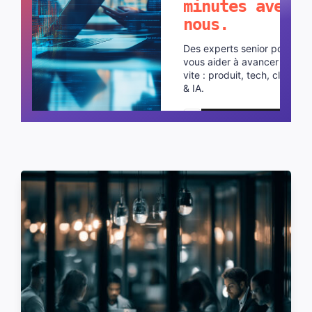
minutes avec
nous.
Des experts senior pour
vous aider à avancer plus
vite : produit, tech, cloud
& IA.
Planifier un appel