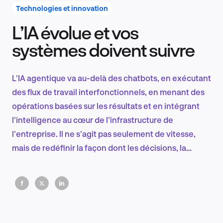
Technologies et innovation
L’IA évolue et vos
Recherche et conception produit
systèmes doivent suivre
L'IA agentique va au-delà des chatbots, en exécutant
Tendances sectorielles
des flux de travail interfonctionnels, en menant des
opérations basées sur les résultats et en intégrant
l'intelligence au cœur de l'infrastructure de
l'entreprise. Il ne s'agit pas seulement de vitesse,
EN
mais de redéfinir la façon dont les décisions, la
stratégie et l'exécution sont mises à l'échelle.
FR