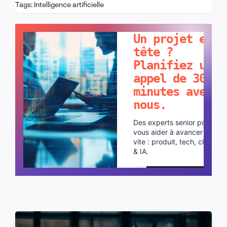
Tags:
Intelligence artificielle
PARLONS-EN !
Un projet en
tête ?
Planifiez un
appel de 30
minutes avec
nous.
Des experts senior pour
vous aider à avancer plus
vite : produit, tech, cloud
& IA.
Planifier un appel