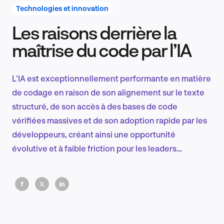
Technologies et innovation
Les raisons derrière la
Recherche et conception produit
maîtrise du code par l’IA
L'IA est exceptionnellement performante en matière
Tendances sectorielles
de codage en raison de son alignement sur le texte
structuré, de son accès à des bases de code
vérifiées massives et de son adoption rapide par les
développeurs, créant ainsi une opportunité
EN
évolutive et à faible friction pour les leaders
technologiques afin d'accélérer la production et de
réduire la traînée opérationnelle.
FR