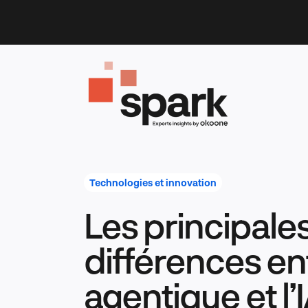
Skip
to
content
Technologies et innovation
Les principale
différences ent
agentique et l’