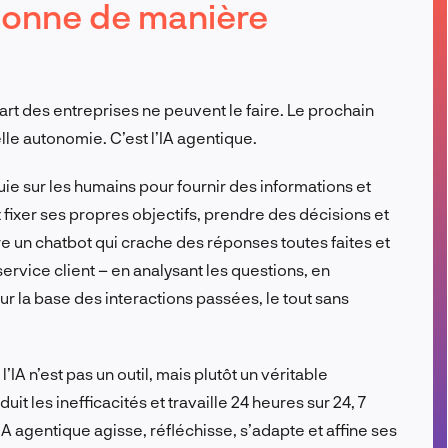
tionne de manière
FR
art des entreprises ne peuvent le faire. Le prochain
lle autonomie. C’est l’IA agentique.
puie sur les humains pour fournir des informations et
 fixer ses propres objectifs, prendre des décisions et
re un chatbot qui crache des réponses toutes faites et
ervice client – en analysant les questions, en
ur la base des interactions passées, le tout sans
l’IA n’est pas un outil, mais plutôt un véritable
duit les inefficacités et travaille 24 heures sur 24, 7
l’IA agentique agisse, réfléchisse, s’adapte et affine ses