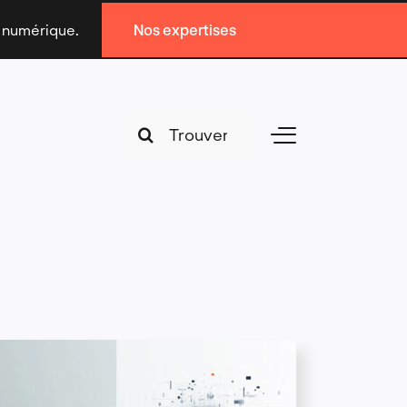
n numérique.
Nos expertises
Search
Toggle
for:
Navigation