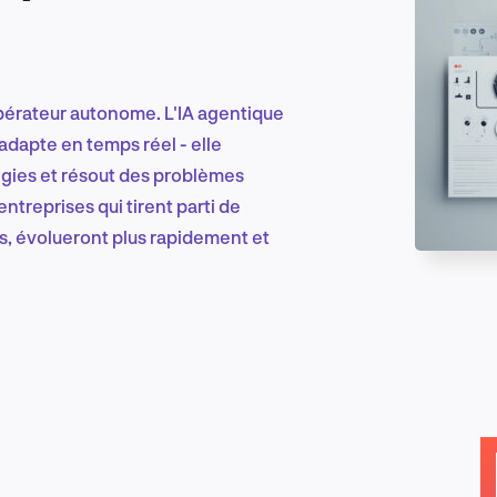
Marketing et croissance digitale
d'opérateur autonome. L'IA agentique
'adapte en temps réel - elle
égies et résout des problèmes
Recherche et conception produit
treprises qui tirent parti de
és, évolueront plus rapidement et
Tendances sectorielles
EN