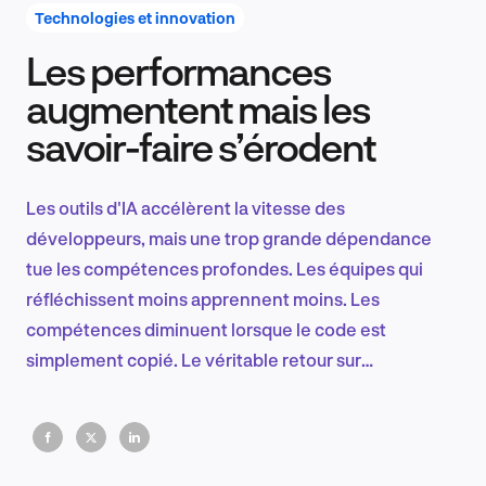
Technologies et innovation
Les performances
Recherche et conception produit
augmentent mais les
savoir-faire s’érodent
Tendances sectorielles
Les outils d'IA accélèrent la vitesse des
développeurs, mais une trop grande dépendance
tue les compétences profondes. Les équipes qui
EN
réfléchissent moins apprennent moins. Les
compétences diminuent lorsque le code est
simplement copié. Le véritable retour sur
investissement est obtenu en associant l'efficacité
FR
de l'IA à une utilisation disciplinée et intentionnelle,
où l'apprentissage suit le rythme de la production.