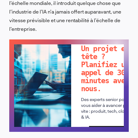
l’échelle mondiale, il introduit quelque chose que
l’industrie de l’IA n’a jamais offert auparavant, une
vitesse prévisible et une rentabilité à l’échelle de
l’entreprise.
PARLONS-EN !
Un projet en
tête ?
Planifiez un
appel de 30
minutes avec
nous.
Des experts senior pour
vous aider à avancer plus
vite : produit, tech, cloud
& IA.
Planifier un appel