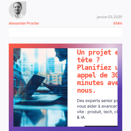
janvier 23, 2025
Alexander Procter
8 Min
PARLONS-EN !
Un projet en
tête ?
Planifiez un
appel de 30
minutes avec
nous.
Des experts senior pour
vous aider à avancer plus
vite : produit, tech, cloud
& IA.