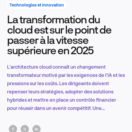
Technologies et innovation
La transformation du
Recherche et conception produit
cloud est sur le point de
passer à la vitesse
supérieure en 2025
Tendances sectorielles
L'architecture cloud connaît un changement
transformateur motivé par les exigences de l'IA et les
EN
pressions sur les coûts. Les dirigeants doivent
repenser leurs stratégies, adopter des solutions
hybrides et mettre en place un contrôle financier
pour réussir dans un avenir compétitif. Une
FR
planification intelligente et une adaptation agile sont
essentielles pour garder une longueur d'avance.