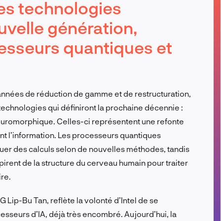
les technologies
FR
uvelle génération,
esseurs quantiques et
 années de réduction de gamme et de restructuration,
technologies qui définiront la prochaine décennie :
neuromorphique. Celles-ci représentent une refonte
ent l’information. Les processeurs quantiques
ctuer des calculs selon de nouvelles méthodes, tandis
rent de la structure du cerveau humain pour traiter
re.
G Lip-Bu Tan, reflète la volonté d’Intel de se
seurs d’IA, déjà très encombré. Aujourd’hui, la