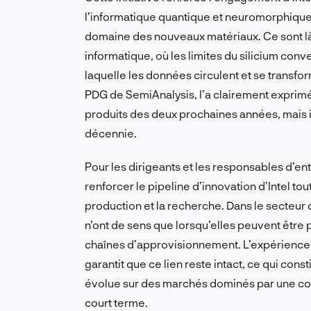
l’informatique quantique et neuromorphique,
domaine des nouveaux matériaux. Ce sont là
informatique, où les limites du silicium con
laquelle les données circulent et se transfo
PDG de SemiAnalysis, l’a clairement exprimé 
produits des deux prochaines années, mais ils
décennie.
Pour les dirigeants et les responsables d’e
renforcer le pipeline d’innovation d’Intel to
production et la recherche. Dans le secteu
n’ont de sens que lorsqu’elles peuvent être 
chaînes d’approvisionnement. L’expérience 
garantit que ce lien reste intact, ce qui cons
évolue sur des marchés dominés par une con
court terme.