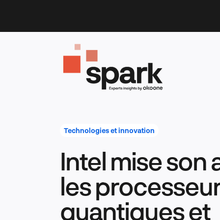
Skip
to
content
Technologies et innovation
Intel mise son 
les processeu
quantiques et