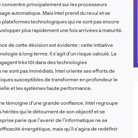
 concentre principalement sur les processeurs
sage automatique. Mais Intel prend du recul et se
des plateformes technologiques qui ne sont pas encore
évelopper plus rapidement une fois arrivées à maturité.
ce de cette décision est évidente : cette initiative
nologie à long terme. Il s’agit d’un risque calculé. Le
gagent très tôt dans des technologies
 ne sont pas immédiats. Intel oriente ses efforts de
iques susceptibles de transformer en profondeur le
icielle et les systèmes haute performance.
he témoigne d’une grande confiance. Intel regroupe
hérités qui le détournent de son objectif et se
reprise parie que l’avenir de l’informatique ne se
fficacité énergétique, mais qu’il s’agira de redéfinir