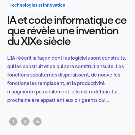
Technologies et innovation
IA et code informatique ce
Recherche et conception produit
que révèle une invention
du XIXe siècle
Tendances sectorielles
L'IA réécrit la façon dont les logiciels sont construits,
qui les construit et ce qui sera construit ensuite. Les
fonctions subalternes disparaissent, de nouvelles
EN
fonctions les remplacent, et la productivité
n'augmente pas seulement, elle est redéfinie. La
prochaine ère appartient aux dirigeants qui
comprennent que la perturbation n'est que la
FR
première phase.