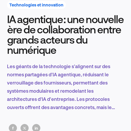
Technologies et innovation
IA agentique : une nouvelle
Recherche et conception produit
ère de collaboration entre
grands acteurs du
numérique
Tendances sectorielles
Les géants de la technologie s'alignent sur des
normes partagées d'IA agentique, réduisant le
EN
verrouillage des fournisseurs, permettant des
systèmes modulaires et remodelant les
architectures d'IA d'entreprise. Les protocoles
ouverts offrent des avantages concrets, mais le
FR
maintien de la coopération entre les fournisseurs à
grande échelle reste un défi majeur.