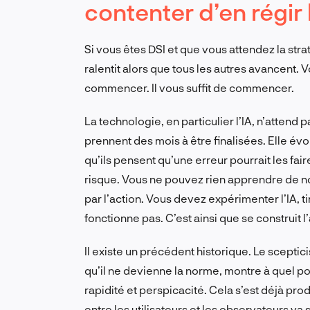
contenter d’en régir l
Si vous êtes DSI et que vous attendez la strat
ralentit alors que tous les autres avancent. 
commencer. Il vous suffit de commencer.
La technologie, en particulier l’IA, n’attend 
prennent des mois à être finalisées. Elle év
qu’ils pensent qu’une erreur pourrait les fair
risque. Vous ne pouvez rien apprendre de n
par l’action. Vous devez expérimenter l’IA, t
fonctionne pas. C’est ainsi que se construit 
Il existe un précédent historique. Le sceptic
qu’il ne devienne la norme, montre à quel p
rapidité et perspicacité. Cela s’est déjà produ
entre les utilisateurs et les observateurs va