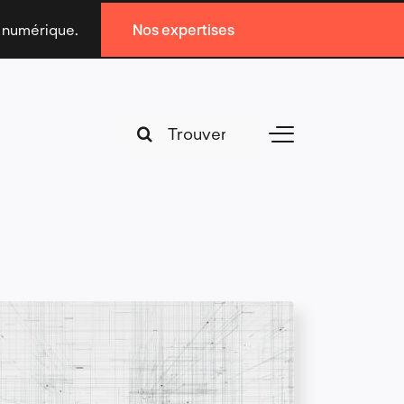
n numérique.
Nos expertises
Search
Toggle
for:
Navigation