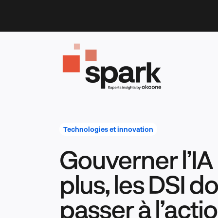
Skip
to
content
Technologies et innovation
Gouverner l’IA 
plus, les DSI d
passer à l’acti