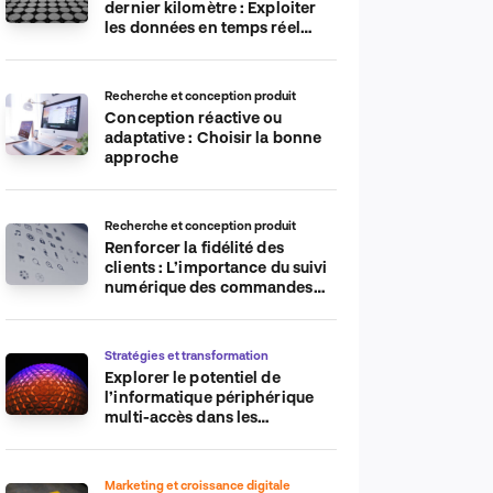
dernier kilomètre : Exploiter
les données en temps réel
pour plus d’efficacité
Recherche et conception produit
Conception réactive ou
adaptative : Choisir la bonne
approche
Recherche et conception produit
Renforcer la fidélité des
clients : L’importance du suivi
numérique des commandes
sur les plateformes de
commerce électronique
Stratégies et transformation
Explorer le potentiel de
l’informatique périphérique
multi-accès dans les
applications IdO
Marketing et croissance digitale