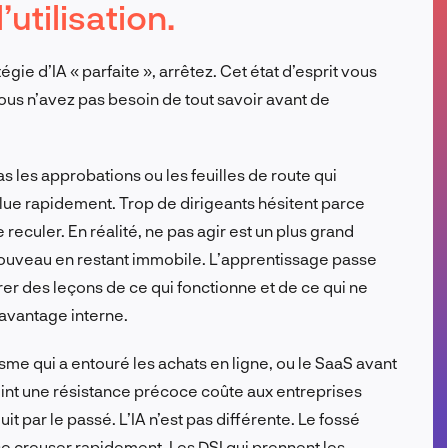
’utilisation.
FR
égie d’IA « parfaite », arrêtez. Cet état d’esprit vous
Vous n’avez pas besoin de tout savoir avant de
pas les approbations ou les feuilles de route qui
olue rapidement. Trop de dirigeants hésitent parce
e reculer. En réalité, ne pas agir est un plus grand
ouveau en restant immobile. L’apprentissage passe
irer des leçons de ce qui fonctionne et de ce qui ne
l’avantage interne.
isme qui a entouré les achats en ligne, ou le SaaS avant
oint une résistance précoce coûte aux entreprises
it par le passé. L’IA n’est pas différente. Le fossé
 se creuser rapidement. Les DSI qui prennent les