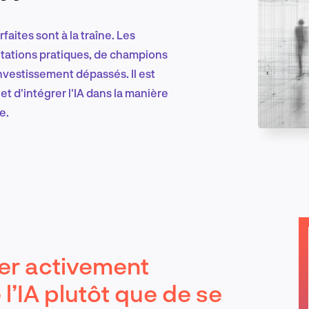
faites sont à la traîne. Les
Marketing et croissance digitale
entations pratiques, de champions
 investissement dépassés. Il est
et d'intégrer l'IA dans la manière
e.
Recherche et conception produit
Tendances sectorielles
er activement
EN
l’IA plutôt que de se