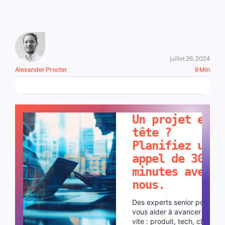
juillet 26, 2024
Alexander Procter
9 Min
PARLONS-EN !
Un projet en
tête ?
Planifiez un
appel de 30
minutes avec
nous.
Des experts senior pour
vous aider à avancer plus
vite : produit, tech, cloud