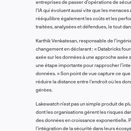
entreprises de passer d’opérations de sécuri
l’IA qui évoluent aussi vite que les menaces
rééquilibre également les coûts et les perf
traitées, analysées et défendues, le tout d
Karthik Venkatesan, responsable de l’ingéni
changement en déclarant : « Databricks four
axée sur les données à une approche axée su
une étape importante pour rapprocher l’intel
données. » Son point de vue capture ce que 
réduire la distance entre l’endroit où les d
gérées.
Lakewatch n’est pas un simple produit de plus
dont les organisations gèrent les risques 
des données en croissance exponentielle. P
l’intégration de la sécurité dans leurs éco