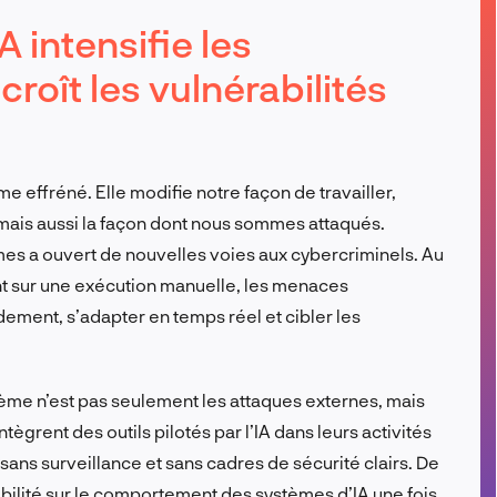
FR
IA intensifie les
oît les vulnérabilités
hme effréné. Elle modifie notre façon de travailler,
mais aussi la façon dont nous sommes attaqués.
es a ouvert de nouvelles voies aux cybercriminels. Au
ent sur une exécution manuelle, les menaces
ement, s’adapter en temps réel et cibler les
blème n’est pas seulement les attaques externes, mais
ntègrent des outils pilotés par l’IA dans leurs activités
ns surveillance et sans cadres de sécurité clairs. De
ilité sur le comportement des systèmes d’IA une fois