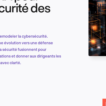
curité des
Marketing et croissance digitale
 remodeler la cybersécurité.
Recherche et conception produit
une évolution vers une défense
la sécurité fusionnent pour
rations et donner aux dirigeants les
 avec clarté.
Tendances sectorielles
EN