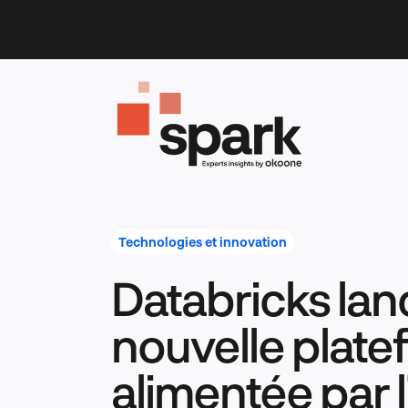
Skip
to
content
Technologies et innovation
Databricks lan
nouvelle plat
alimentée par l