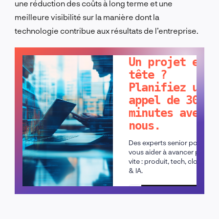
une réduction des coûts à long terme et une
meilleure visibilité sur la manière dont la
technologie contribue aux résultats de l’entreprise.
PARLONS-EN !
Un projet en
tête ?
Planifiez un
appel de 30
minutes avec
nous.
Des experts senior pour
vous aider à avancer plus
vite : produit, tech, cloud
& IA.
Planifier un appel