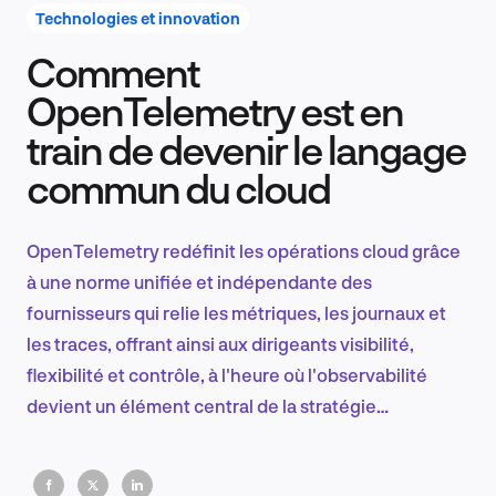
Technologies et innovation
Comment
Recherche et conception produit
OpenTelemetry est en
train de devenir le langage
commun du cloud
Tendances sectorielles
OpenTelemetry redéfinit les opérations cloud grâce
à une norme unifiée et indépendante des
EN
fournisseurs qui relie les métriques, les journaux et
les traces, offrant ainsi aux dirigeants visibilité,
flexibilité et contrôle, à l'heure où l'observabilité
devient un élément central de la stratégie
FR
d'infrastructure moderne.