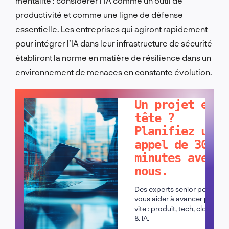
mentalité : considérer l’IA comme un outil de
productivité et comme une ligne de défense
essentielle. Les entreprises qui agiront rapidement
pour intégrer l’IA dans leur infrastructure de sécurité
établiront la norme en matière de résilience dans un
environnement de menaces en constante évolution.
PARLONS-EN !
Un projet en
tête ?
Planifiez un
appel de 30
minutes avec
nous.
Des experts senior pour
vous aider à avancer plus
vite : produit, tech, cloud
& IA.