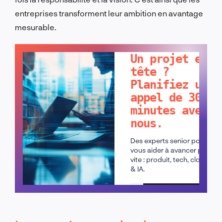
entreprises transforment leur ambition en avantage
mesurable.
PARLONS-EN !
Un projet en
tête ?
Planifiez un
appel de 30
minutes avec
nous.
Des experts senior pour
vous aider à avancer plus
vite : produit, tech, cloud
& IA.
Planifier un appel