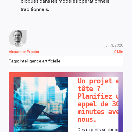
bloqués dans les modèles opérationnels
traditionnels.
juin 3, 2026
Alexander Procter
9 Min
Tags:
Intelligence artificielle
PARLONS-EN !
Un projet en
tête ?
Planifiez un
appel de 30
minutes avec
nous.
Des experts senior pour