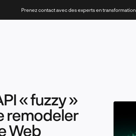
Prenez contact avec des experts en transformatio
Stratégies et transformation
I « fuzzy »
Technologies et innovation
de remodeler
le Web
Leadership et management