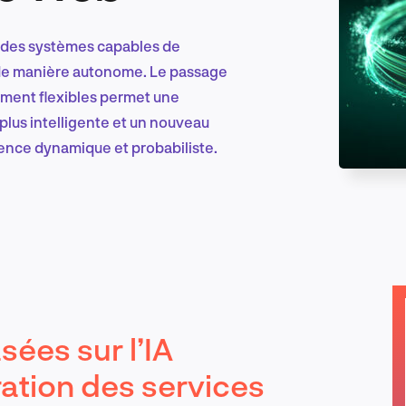
e à des systèmes capables de
Marketing et croissance digitale
 de manière autonome. Le passage
ement flexibles permet une
plus intelligente et un nouveau
ence dynamique et probabiliste.
Recherche et conception produit
Tendances sectorielles
sées sur l’IA
EN
ration des services