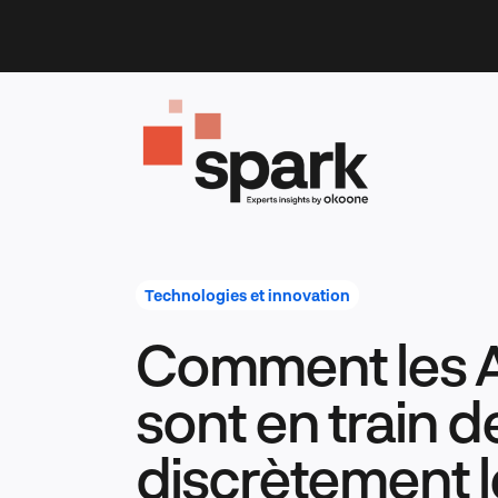
Skip
to
content
Technologies et innovation
Comment les AP
sont en train 
discrètement 