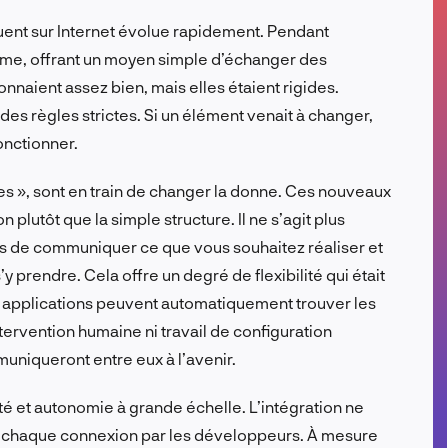
FR
ent sur Internet évolue rapidement. Pendant
orme, offrant un moyen simple d’échanger des
onnaient assez bien, mais elles étaient rigides.
es règles strictes. Si un élément venait à changer,
onctionner.
oues », sont en train de changer la donne. Ces nouveaux
plutôt que la simple structure. Il ne s’agit plus
s de communiquer ce que vous souhaitez réaliser et
 prendre. Cela offre un degré de flexibilité qui était
 applications peuvent automatiquement trouver les
tervention humaine ni travail de configuration
muniqueront entre eux à l’avenir.
ité et autonomie à grande échelle. L’intégration ne
 chaque connexion par les développeurs. À mesure