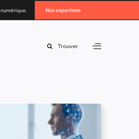
n numérique.
Nos expertises
Search
Toggle
for:
Navigation