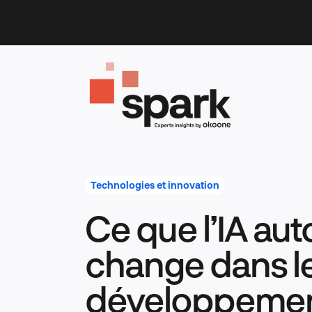
Skip
to
content
Technologies et innovation
Ce que l’IA a
change dans l
développement