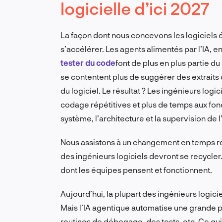
logicielle d’ici 2027
La façon dont nous concevons les logiciels 
s’accélérer. Les agents alimentés par l’IA, en
tester du code
font de plus en plus partie 
se contentent plus de suggérer des extraits d
du logiciel. Le résultat ? Les ingénieurs lo
codage répétitives et plus de temps aux fonct
système, l’architecture et la supervision de l’
Nous assistons à un changement en temps rée
des ingénieurs logiciels devront se recycler.
dont les équipes pensent et fonctionnent.
Aujourd’hui, la plupart des ingénieurs logici
Mais l’IA agentique automatise une grande pa
routines de débogage, des tests, etc. Ce qui 