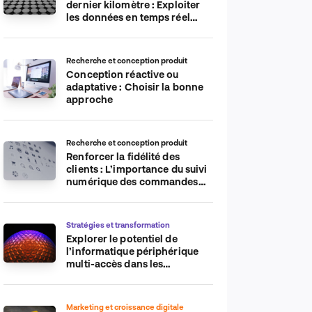
dernier kilomètre : Exploiter
les données en temps réel
pour plus d’efficacité
Recherche et conception produit
Conception réactive ou
adaptative : Choisir la bonne
approche
Recherche et conception produit
Renforcer la fidélité des
clients : L’importance du suivi
numérique des commandes
sur les plateformes de
commerce électronique
Stratégies et transformation
Explorer le potentiel de
l’informatique périphérique
multi-accès dans les
applications IdO
Marketing et croissance digitale