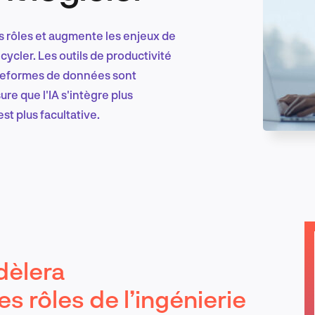
 les rôles et augmente les enjeux de
Marketing et croissance digitale
ycler. Les outils de productivité
ateformes de données sont
e que l'IA s'intègre plus
t plus facultative.
Recherche et conception produit
Tendances sectorielles
dèlera
EN
 rôles de l’ingénierie