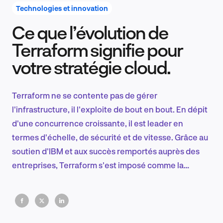
Technologies et innovation
Ce que l’évolution de
Recherche et conception produit
Terraform signifie pour
votre stratégie cloud.
Tendances sectorielles
Terraform ne se contente pas de gérer
l'infrastructure, il l'exploite de bout en bout. En dépit
d'une concurrence croissante, il est leader en
EN
termes d'échelle, de sécurité et de vitesse. Grâce au
soutien d'IBM et aux succès remportés auprès des
entreprises, Terraform s'est imposé comme la
plateforme de choix pour les équipes
FR
d'infrastructure soucieuses de performances.