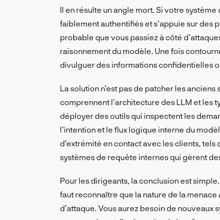
Il en résulte un angle mort. Si votre système
faiblement authentifiés et s’appuie sur des pa
probable que vous passiez à côté d’attaques
raisonnement du modèle. Une fois contourné
divulguer des informations confidentielles 
La solution n’est pas de patcher les anciens 
comprennent l’architecture des LLM et les type
déployer des outils qui inspectent les dem
l’intention et le flux logique interne du modè
d’extrémité en contact avec les clients, tels 
systèmes de requête internes qui gèrent de
Pour les dirigeants, la conclusion est simple. 
faut reconnaître que la nature de la menace
d’attaque. Vous aurez besoin de nouveaux 