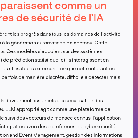
pparaissent comme un
FR
es de sécurité de l’IA
ent les progrès dans tous les domaines de l’activité
èle à la génération automatisée de contenu. Cette
s. Ces modèles s’appuient sur des systèmes
 prédiction statistique, et ils interagissent en
les utilisateurs externes. Lorsque cette interaction
 parfois de manière discrète, difficile à détecter mais
Ils deviennent essentiels à la sécurisation des
-feu LLM approprié agit comme une plateforme de
 le suivi des vecteurs de menace connus, l’application
 l’intégration avec des plateformes de cybersécurité
mation and Event Management, gestion des informations